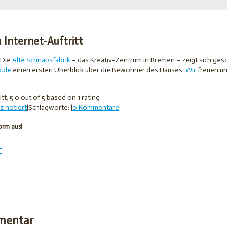
 Internet-Auftritt
 Die
Alte Schnapsfabrik
– das Kreativ-Zentrum in Bremen – zeigt sich gesch
k.de
einen ersten Überblick über die Bewohner des Hauses.
Wir
freuen uns
itt
,
5.0
out of
5
based on
1
rating
z notiert
|
Schlagworte:
|
0 Kommentare
orm aus!
+
mmentar