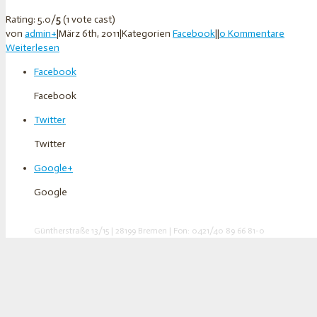
Rating: 5.0/
5
(1 vote cast)
von
admin
+
|
März 6th, 2011
|
Kategorien
Facebook
|
|
0 Kommentare
Weiterlesen
Facebook
Facebook
Twitter
Twitter
Google+
Google
©
addwert
|
Blog
|
Impressum
Güntherstraße 13/15 | 28199 Bremen | Fon: 0421/40 89 66 81-0