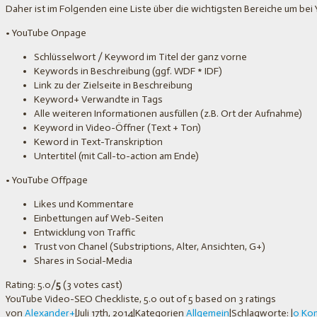
Daher ist im Folgenden eine Liste über die wichtigsten Bereiche um bei
• YouTube Onpage
Schlüsselwort / Keyword im Titel der ganz vorne
Keywords in Beschreibung (ggf. WDF * IDF)
Link zu der Zielseite in Beschreibung
Keyword+ Verwandte in Tags
Alle weiteren Informationen ausfüllen (z.B. Ort der Aufnahme)
Keyword in Video-Öffner (Text + Ton)
Keword in Text-Transkription
Untertitel (mit Call-to-action am Ende)
• YouTube Offpage
Likes und Kommentare
Einbettungen auf Web-Seiten
Entwicklung von Traffic
Trust von Chanel (Substriptions, Alter, Ansichten, G+)
Shares in Social-Media
Rating: 5.0/
5
(3 votes cast)
YouTube Video-SEO Checkliste
,
5.0
out of
5
based on
3
ratings
von
Alexander
+
|
Juli 17th, 2014
|
Kategorien
Allgemein
|
Schlagworte:
|
0 Ko