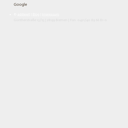
Google
©
addwert
|
Blog
|
Impressum
Güntherstraße 13/15 | 28199 Bremen | Fon: 0421/40 89 66 81-0